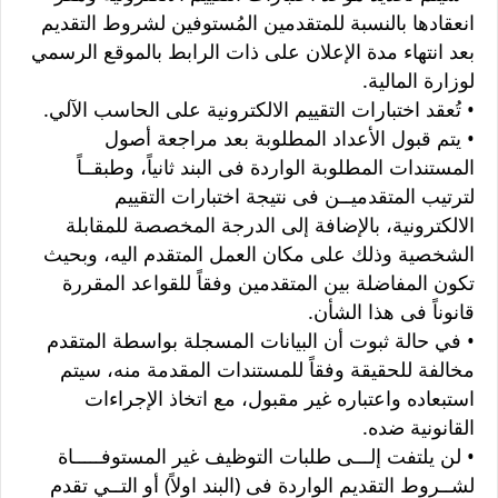
انعقادها بالنسبة للمتقدمين المُستوفين لشروط التقديم
بعد انتهاء مدة الإعلان على ذات الرابط بالموقع الرسمي
لوزارة المالية.
• تُعقد اختبارات التقييم الالكترونية على الحاسب الآلي.
• يتم قبول الأعداد المطلوبة بعد مراجعة أصول
المستندات المطلوبة الواردة فى البند ثانياً، وطبقــاً
لترتيب المتقدميــن فى نتيجة اختبارات التقييم
الالكترونية، بالإضافة إلى الدرجة المخصصة للمقابلة
الشخصية وذلك على مكان العمل المتقدم اليه، وبحيث
تكون المفاضلة بين المتقدمين وفقاً للقواعد المقررة
قانوناً فى هذا الشأن.
• في حالة ثبوت أن البيانات المسجلة بواسطة المتقدم
مخالفة للحقيقة وفقاً للمستندات المقدمة منه، سيتم
استبعاده واعتباره غير مقبول، مع اتخاذ الإجراءات
القانونية ضده.
• لن يلتفت إلـــى طلبات التوظيف غير المستوفـــــاة
لشــروط التقديم الواردة فى (البند اولاً) أو التــي تقدم