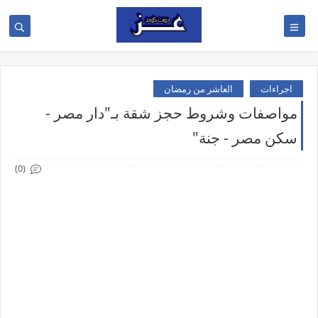
اجراءات
العاشر من رمضان
مواصفات وشروط حجز شقة بـ"دار مصر -
سكن مصر - جنة"
(0)