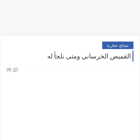
نصائح عقارية
القميص الخرساني ومتى نلجأ له
(0)