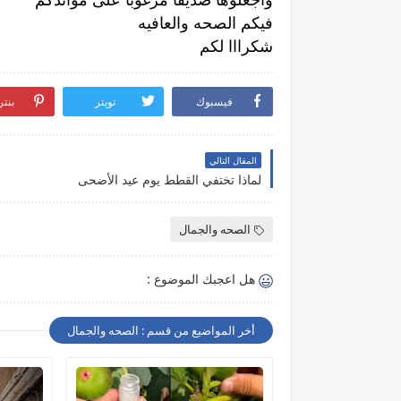
فيكم الصحه والعافيه
شكرااا لكم
فيسبوك
تويتر
بنت
المقال التالي
لماذا تختفي القطط يوم عيد الأضحى
الصحه والجمال
هل اعجبك الموضوع :
أخر المواضيع من قسم : الصحه والجمال