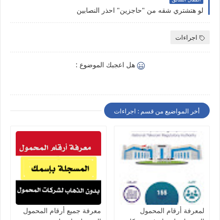
لو هتشتري شقه من "حاجزين" احذر النصابين
اجراءات
هل اعجبك الموضوع :
أخر المواضيع من قسم : اجراءات
لمعرفة أرقام المحمول
معرفة جميع أرقام المحمول