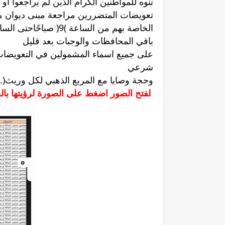
ننوه للمواطنين الكرام الذين لم يراجعوا
تعويضات المتضررين مراجعة مبنى ديوان محا
الخاصة بهم من الساعة )9( صباحًاحتى الساعة )2( ظهرًا.
باقي المحافظات والوجبات بعد قليل
على جميع اسماء المشمولين في التعويضا
شرعي
وحجة وصايا مع المربع الذهبي لكل وريث(.
لفتح الصور اضغط على الصورة لرؤيتها با