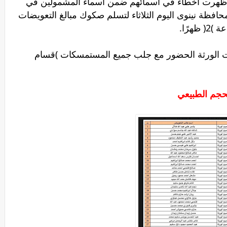
 او ظهرت اخطاء في اسمائهم ضمن اسماء المشمولين في
فظة نينوى اليوم الثلاثاء لتسلم صكوك مبالغ التعويضات
ت الورثة الحضور مع جلب جميع المستمسكات )قسام
لحجم الطبيعي