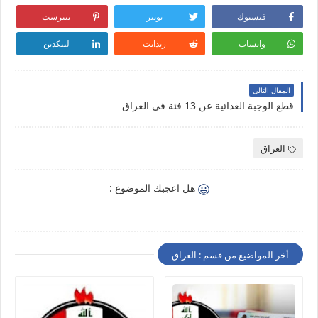
فيسبوك
تويتر
بنترست
واتساب
ريدايت
لينكدين
المقال التالي
قطع الوجبة الغذائية عن 13 فئة في العراق
العراق
هل اعجبك الموضوع :
أخر المواضيع من قسم : العراق