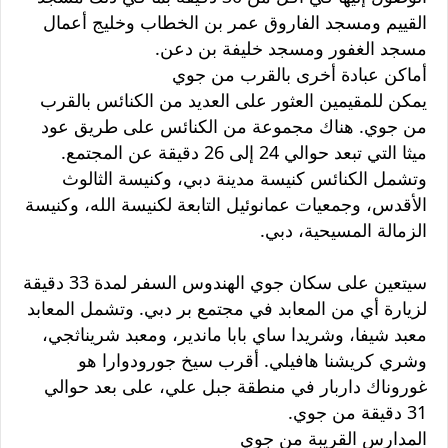
القييم ومسجد الفاروق عمر بن الخطاب وخليج أعمال
مسجد الغفور ومسجد خليفة بن دعن.
أماكن عبادة أخرى بالقرب من جوي
يمكن للمقيمين العثور على العديد من الكنائس بالقرب
من جوي. هناك مجموعة من الكنائس على طريق عود
ميثا التي تبعد حوالي 24 إلى 26 دقيقة عن المجتمع.
وتشمل الكنائس كنيسة مدينة دبي، وكنيسة الثالوث
الأقدس، وجمعيات عمانوئيل التابعة لكنيسة الله، وكنيسة
الزمالة المسيحية، دبي.
سيتعين على سكان جوي الهندوس السفر لمدة 33 دقيقة
لزيارة أي من المعابد في مجتمع بر دبي. وتشمل المعابد
معبد شيفا، وشريدا ساي بابا ماندير، ومعبد شريناثجي،
وشري كريشنا هافيلي. أقرب سيخ جورودوارا هو
غوروناك داربار في منطقة جبل علي، على بعد حوالي
31 دقيقة من جوي.
المدارس القريبة من جوي