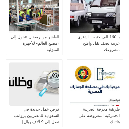
بـ 160 الف جنيه .. اشترى
العاشر من رمضان تتحول إلى
عربية نصف نقل وافتح
«مصنع العالم» للأجهزة
مشروعك
المنزلية
طريقة معرفة الضريبة
فرص عمل جديدة في
الجمركية المفروضة على
السعودية للمصريين برواتب
هاتفك
تصل إلى 9 آلاف ريال|
تفاصيل