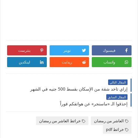
فيسبوك
تويتر
بنترست
واتساب
ريدايت
لينكدين
المقال التالي
إزاي تاخد شقة من الإسكان بقسط 500 جنيه في الشهر
المقال السابق
إحذفوا الـ «ماسنجر» عن هواتفكم فوراً
العاشر من رمضان
خرائط العاشر من رمضان
خرائط pdf