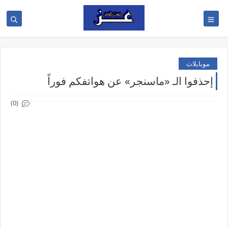
موبايلات
إحذفوا الـ «ماسنجر» عن هواتفكم فوراً
(0)