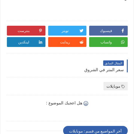
فيسبوك
تويتر
بنترست
واتساب
ريدايت
لينكدين
المقال السابق
سعر المتر في الشروق
موبايلات
هل اعجبك الموضوع :
أخر المواضيع من قسم : موبايلات