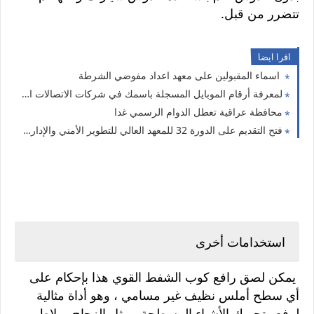
تتضرر من قبل.
اقرا ايضا
اسماء المقبولين على معهد اعداد مفوضي الشرطة
لمعرفة أرقام الموبايل المسجلة باسمك في شركات الاتصالات العراقية
محافظة عراقية تعطل الدوام الرسمي غدا
فتح التقديم على الدورة 32 للمعهد العالي للتطوير الأمني والإداري لحملة البكالوريوس والدراسات العليا
استخدامات أخرى
يمكن لصق رافع كوب الشفط القوي هذا بإحكام على
أي سطح أملس نظيف غير مسامي ، وهو أداة مثالية
لرفع وتحريك الأشياء المسطحة ، مثل الزجاج ، بلاط