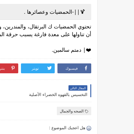
🍹||-الحمضيات وعصائرها .
تحتوي الحمضيات ك البرتقال، والمندرين،
أن تناولها على معدة فارغة يسبب حرقة الم
❤️| دمتم سالمين.
فيسبوك
تويتر
بنت
المقال التالي
التخسيس بالقهوه الخضراء الأصلية
الصحه والجمال
هل اعجبك الموضوع :