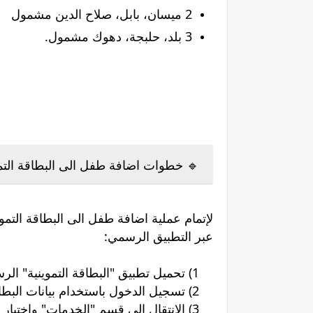
2 ميسان، بابل، صلاح الدين مشمول
3 بلد، حلبجة، دهوك مشمول.
🔹 خطوات اضافة طفل الى البطاقة التمو
لإتمام عملية اضافة طفل الى البطاقة التموين
عبر التطبيق الرسمي:
1) تحميل تطبيق "البطاقة التموينية" الرسمي أو تحديثه.
2) تسجيل الدخول باستخدام بيانات البطاقة الوطنية ورب الأسرة.
3) الانتقال إلى قسم "الخدمات" واختيار "إضافة أفراد" أو "إضافة طفل".