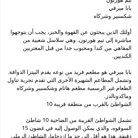
بابا ميرفي
شكسبير وشركاه
أولئك الذين يبحثون عن القهوة والخبز، يجب أن يتوجهوا
مباشرة إلى تيم هورتون. وهي سلاسل شعبية من
المقاهي من كندا ومحبوب جدا من قبل المغتربين
الكنديين.
بابا ميرفي هو مطعم فريد من نوعه يقدم البيتزا الذواقة.
وتشمل المطاعم الشهيرة الأخرى التي تقدم تجربة تناول
الطعام غير الرسمية مطعم هاتام وشكسبير وشركاه
وماكدونالدز.
الشواطئ بالقرب من منطقة قريبة 10
تشمل الشواطئ القريبة من الضاحية 10 شاطئ
السوفوه، والذي يمكن الوصول إليه في غضون 15
دقيقة. هذا هو أقل إلى حد ما ازدحاما، الشاطئ الرملي