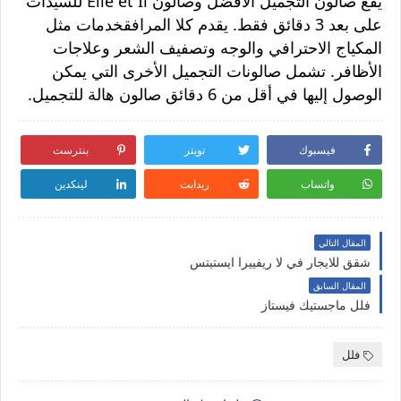
يقع صالون التجميل الأفضل وصالون Elle et Il للسيدات
على بعد 3 دقائق فقط. يقدم كلا المرافقخدمات مثل
المكياج الاحترافي والوجه وتصفيف الشعر وعلاجات
الأظافر. تشمل صالونات التجميل الأخرى التي يمكن
الوصول إليها في أقل من 6 دقائق صالون هالة للتجميل.
فيسبوك
تويتر
بنترست
واتساب
ريدايت
لينكدين
المقال التالي
شقق للايجار في لا ريفييرا ايستيتس
المقال السابق
فلل ماجستيك فيستاز
فلل